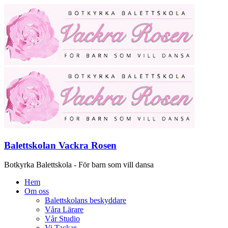
Balettskolan Vackra Rosen
Botkyrka Balettskola - För barn som vill dansa
Hem
Om oss
Balettskolans beskyddare
Våra Lärare
Vår Studio
Vi Tackar