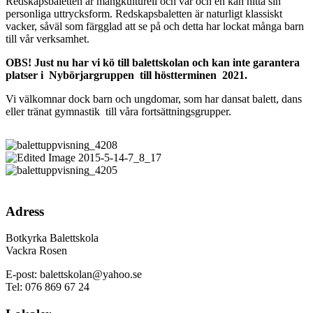
Redskapsbaletten är mångkulturell och var och en kan hitta sin
personliga uttrycksform. Redskapsbaletten är naturligt klassiskt
vacker, såväl som färgglad att se på och detta har lockat många barn
till vår verksamhet.
OBS! Just nu har vi kö till balettskolan och kan inte garantera
platser i Nybörjargruppen till höstterminen 2021.
Vi välkomnar dock barn och ungdomar, som har dansat balett, dans
eller tränat gymnastik till våra fortsättningsgrupper.
Adress
Botkyrka Balettskola
Vackra Rosen
E-post: balettskolan@yahoo.se
Tel: 076 869 67 24