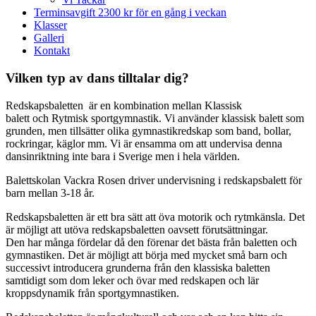
Terminsavgift 2300 kr för en gång i veckan
Klasser
Galleri
Kontakt
​Vilken typ av dans tilltalar dig?
Redskapsbaletten är en kombination mellan Klassisk
balett och Rytmisk sportgymnastik. Vi använder klassisk balett som
grunden, men tillsätter olika gymnastikredskap som band, bollar,
rockringar, käglor mm. Vi är ensamma om att undervisa denna
dansinriktning inte bara i Sverige men i hela världen.
Balettskolan Vackra Rosen driver undervisning i redskapsbalett för
barn mellan 3-18 år.
Redskapsbaletten är ett bra sätt att öva motorik och rytmkänsla. Det
är möjligt att utöva redskapsbaletten oavsett förutsättningar.
Den har många fördelar då den förenar det bästa från baletten och
gymnastiken. Det är möjligt att börja med mycket små barn och
successivt introducera grunderna från den klassiska baletten
samtidigt som dom leker och övar med redskapen och lär
kroppsdynamik från sportgymnastiken.